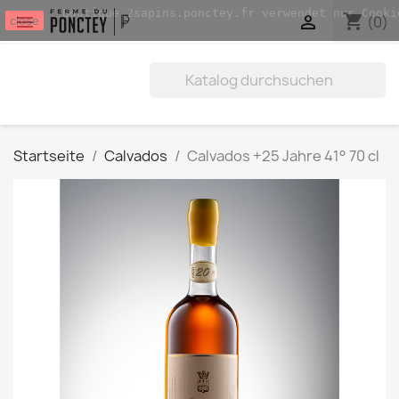
Boutique.2sapins.ponctey.fr verwendet nur Cooki
shopping_cart


(0)
close
Startseite
Calvados
Calvados +25 Jahre 41° 70 cl