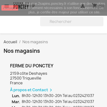
Boutique.2sapins.ponctey.fr n'utilise que des cookies
shopping_cart


(0)
strictement nécessaires à son fonctionnement. De
J'accepte
plus, je certifie être majeur pour utiliser ce site.
Accueil
Nos magasins
Nos magasins
FERME DU PONCTEY
2159 côte Deshayes
27500 Triqueville
France
À propos et Contact

Lun.
8h30-12h30 13h30-20h Tel au 0232421037
Mar.
8h30-12h30 13h30-20h Tel au 0232421037