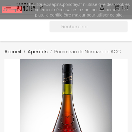
Boutique.2sapins.ponctey.fr n'utilise que des cookies
shopping_cart


(0)
strictement nécessaires à son fonctionnement. De
J'accepte
plus, je certifie être majeur pour utiliser ce site.
Accueil
Apéritifs
Pommeau de Normandie AOC