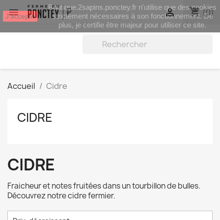
Boutique.2sapins.ponctey.fr n'utilise que des cookies
shopping_cart


(0)
strictement nécessaires à son fonctionnement. De
J'accepte
plus, je certifie être majeur pour utiliser ce site.
Accueil
Cidre
CIDRE
CIDRE
Fraicheur et notes fruitées dans un tourbillon de bulles.
Découvrez notre cidre fermier.