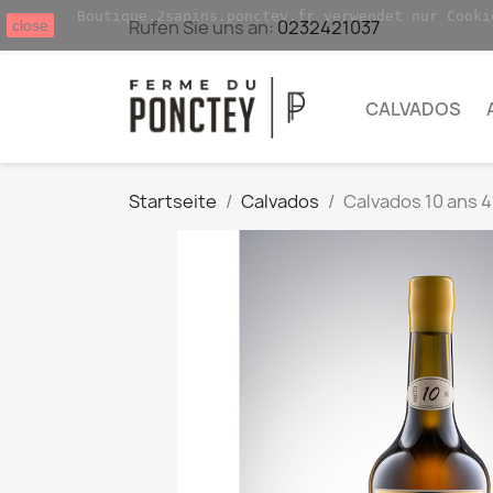
Boutique.2sapins.ponctey.fr verwendet nur Cooki
Rufen Sie uns an:
0232421037
close
CALVADOS
Startseite
Calvados
Calvados 10 ans 41