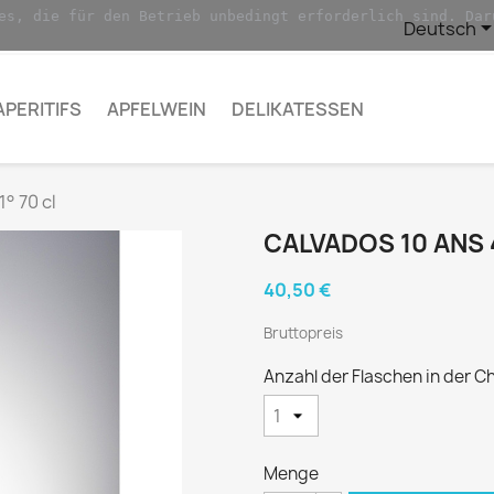
es, die für den Betrieb unbedingt erforderlich sind. Dar
Deutsch
APERITIFS
APFELWEIN
DELIKATESSEN
° 70 cl
CALVADOS 10 ANS 4
40,50 €
Bruttopreis
Anzahl der Flaschen in der Ch
Menge