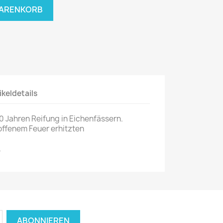
WARENKORB
ikeldetails
10 Jahren Reifung in Eichenfässern.
r offenem Feuer erhitzten
.