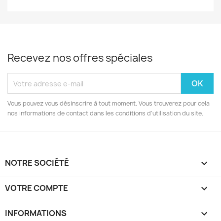
Recevez nos offres spéciales
Vous pouvez vous désinscrire à tout moment. Vous trouverez pour cela
nos informations de contact dans les conditions d'utilisation du site.
NOTRE SOCIÉTÉ

VOTRE COMPTE

INFORMATIONS
keyboard_arrow_down