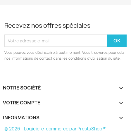
Recevez nos offres spéciales
Vous pouvez vous désinscrire à tout moment. Vous trouverez pour cela
nos informations de contact dans les conditions d'utilisation du site.
NOTRE SOCIÉTÉ

VOTRE COMPTE

INFORMATIONS
keyboard_arrow_down
© 2026 - Logiciel e-commerce par PrestaShop™