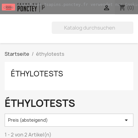
Boutique.2sapins.ponctey.fr verwendet nur Cooki
shopping_cart


(0)
close
Startseite
éthylotests
ÉTHYLOTESTS
ÉTHYLOTESTS

Preis (absteigend)
1 - 2 von 2 Artikel(n)