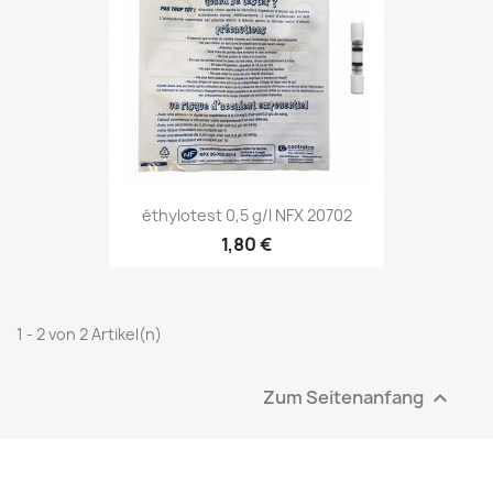
éthylotest 0,5 g/l NFX 20702
1,80 €
1 - 2 von 2 Artikel(n)
Zum Seitenanfang
