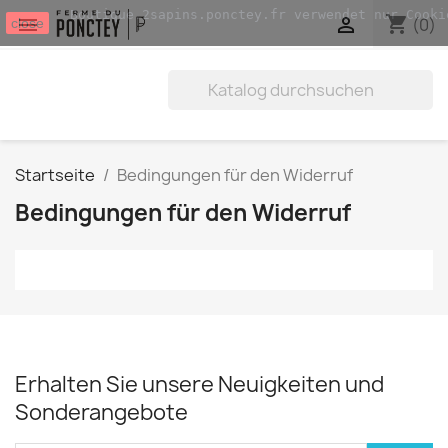
Boutique.2sapins.ponctey.fr verwendet nur Cooki
shopping_cart


(0)
close
Startseite
Bedingungen für den Widerruf
Bedingungen für den Widerruf
Erhalten Sie unsere Neuigkeiten und
Sonderangebote